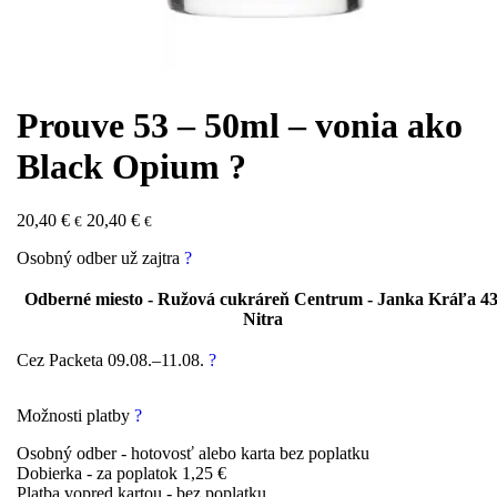
Prouve 53 – 50ml – vonia ako
Black Opium ?
20,40
€
20,40
€
€
€
Osobný odber už
zajtra
?
Odberné miesto - Ružová cukráreň Centrum - Janka Kráľa 43
Nitra
Cez Packeta
09.08.–11.08.
?
Možnosti platby
?
Osobný odber - hotovosť alebo karta bez poplatku
Dobierka - za poplatok 1,25 €
Platba vopred kartou - bez poplatku