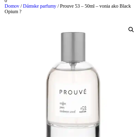
Login
Shopping
0
/
Cart
Domov
/
Dámske parfumy
/ Prouve 53 – 50ml – vonia ako Black
Register
Opium ?