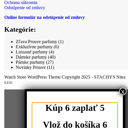
Ochrana súkromia
Odstúpenie od zmluvy
Online formulár na odstúpenie od zmluvy
Kategórie:
1
Zľava Prouve parfumy
1
6
produkt
Exkluzívne parfumy
6
4
produktov
Luxusné parfumy
4
produkty
40
Dámske parfumy
40
27
produktov
Pánske parfumy
27
produktov
11
Novinky Prouve
11
produktov
Watch Store WordPress Theme
Copyright 2025 - STACHYS Nitra
s.r.o.
x
Scroll
Up
Kúp 6 zaplať 5
Vlož do košíka 6