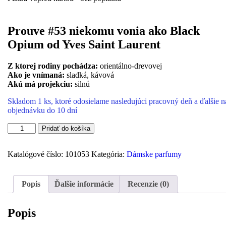
Prouve #53 niekomu vonia ako Black
Opium od Yves Saint Laurent
Z ktorej rodiny pochádza:
orientálno-drevovej
Ako je vnímaná:
sladká, kávová
Akú má projekciu:
silnú
Skladom 1 ks, ktoré odosielame nasledujúci pracovný deň a ďalšie n
objednávku do 10 dní
množstvo
Pridať do košíka
Prouve
53
-
Katalógové číslo:
101053
Kategória:
Dámske parfumy
50ml
-
vonia
Popis
Ďalšie informácie
Recenzie (0)
ako
Black
Opium
Popis
?