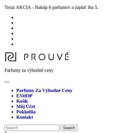
Skip
Teraz AKCIA - Nakúp 6 parfumov a zaplať iba 5.
to
content
Skip
to
content
Parfumy za výhodné ceny
Open
Button
Parfumy Za Výhodné Ceny
ESHOP
Košík
Môj Účet
Pokladňa
Kontakt
Close
Search
Button
for: