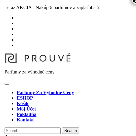
Skip
Teraz AKCIA - Nakúp 6 parfumov a zaplať iba 5.
to
content
Skip
to
content
Parfumy za výhodné ceny
Open
Button
Parfumy Za Výhodné Ceny
ESHOP
Košík
Môj Účet
Pokladňa
Kontakt
Close
Search
Button
for: