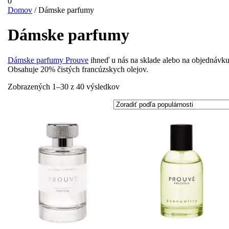
Login
Shopping
0
/
Cart
Domov
/ Dámske parfumy
Register
Dámske parfumy
Dámske parfumy Prouve
ihneď u nás na sklade alebo na objednávku
Obsahuje 20% čistých francúzskych olejov.
Zoradené
Zobrazených 1–30 z 40 výsledkov
podľa
popularity