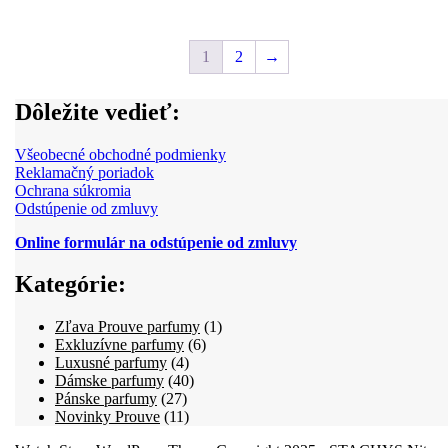
1
2
→
Dôležite vedieť:
Všeobecné obchodné podmienky
Reklamačný poriadok
Ochrana súkromia
Odstúpenie od zmluvy
Online formulár na odstúpenie od zmluvy
Kategórie:
1
Zľava Prouve parfumy
1
6
produkt
Exkluzívne parfumy
6
4
produktov
Luxusné parfumy
4
produkty
40
Dámske parfumy
40
27
produktov
Pánske parfumy
27
produktov
11
Novinky Prouve
11
produktov