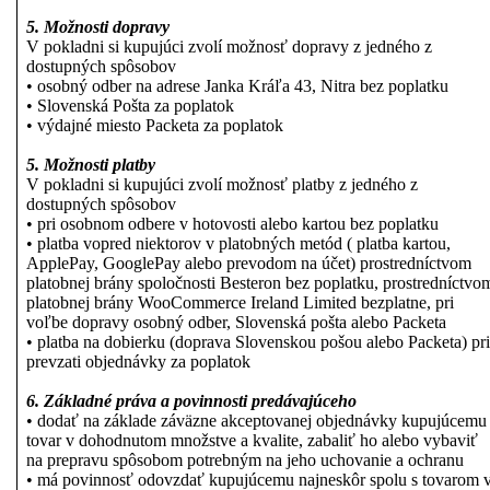
5.
Možnosti dopravy
V pokladni si kupujúci zvolí možnosť dopravy z jedného z
dostupných spôsobov
• osobný odber na adrese Janka Kráľa 43, Nitra bez poplatku
• Slovenská Pošta za poplatok
• výdajné miesto Packeta za poplatok
5.
Možnosti platby
V pokladni si kupujúci zvolí možnosť platby z jedného z
dostupných spôsobov
• pri osobnom odbere v hotovosti alebo kartou bez poplatku
• platba vopred niektorov v platobných metód ( platba kartou,
ApplePay, GooglePay alebo prevodom na účet) prostredníctvom
platobnej brány spoločnosti Besteron bez poplatku, prostredníctvo
platobnej brány WooCommerce Ireland Limited bezplatne, pri
voľbe dopravy osobný odber, Slovenská pošta alebo Packeta
• platba na dobierku (doprava Slovenskou pošou alebo Packeta) pri
prevzati objednávky za poplatok
6. Základné práva a povinnosti predávajúceho
• dodať na základe záväzne akceptovanej objednávky kupujúcemu
tovar v dohodnutom množstve a kvalite, zabaliť ho alebo vybaviť
na prepravu spôsobom potrebným na jeho uchovanie a ochranu
• má povinnosť odovzdať kupujúcemu najneskôr spolu s tovarom 