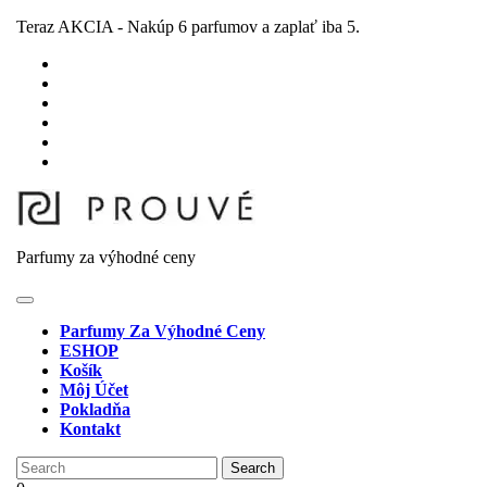
Skip
Teraz AKCIA - Nakúp 6 parfumov a zaplať iba 5.
to
content
Skip
to
content
Parfumy za výhodné ceny
Open
Button
Parfumy Za Výhodné Ceny
ESHOP
Košík
Môj Účet
Pokladňa
Kontakt
Close
Search
Button
for: