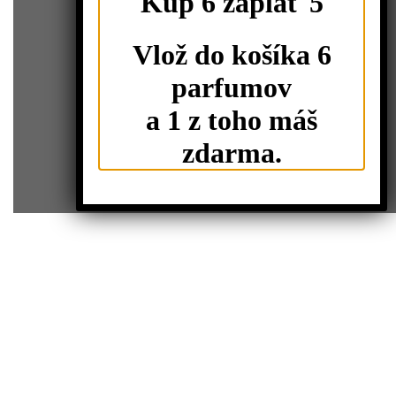
Kúp 6 zaplať 5
Vlož do košíka 6
parfumov
a 1 z toho máš
zdarma.