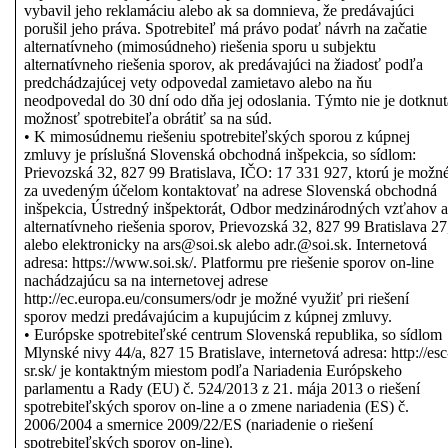
vybavil jeho reklamáciu alebo ak sa domnieva, že predávajúci
porušil jeho práva. Spotrebiteľ má právo podať návrh na začatie
alternatívneho (mimosúdneho) riešenia sporu u subjektu
alternatívneho riešenia sporov, ak predávajúci na žiadosť podľa
predchádzajúcej vety odpovedal zamietavo alebo na ňu
neodpovedal do 30 dní odo dňa jej odoslania. Týmto nie je dotknut
možnosť spotrebiteľa obrátiť sa na súd.
• K mimosúdnemu riešeniu spotrebiteľských sporou z kúpnej
zmluvy je príslušná Slovenská obchodná inšpekcia, so sídlom:
Prievozská 32, 827 99 Bratislava, IČO: 17 331 927, ktorú je možn
za uvedeným účelom kontaktovať na adrese Slovenská obchodná
inšpekcia, Ústredný inšpektorát, Odbor medzinárodných vzťahov a
alternatívneho riešenia sporov, Prievozská 32, 827 99 Bratislava 27
alebo elektronicky na ars@soi.sk alebo adr.@soi.sk. Internetová
adresa: https://www.soi.sk/. Platformu pre riešenie sporov on-line
nachádzajúcu sa na internetovej adrese
http://ec.europa.eu/consumers/odr je možné využiť pri riešení
sporov medzi predávajúcim a kupujúcim z kúpnej zmluvy.
• Európske spotrebiteľské centrum Slovenská republika, so sídlom
Mlynské nivy 44/a, 827 15 Bratislave, internetová adresa: http://esc
sr.sk/ je kontaktným miestom podľa Nariadenia Európskeho
parlamentu a Rady (EU) č. 524/2013 z 21. mája 2013 o riešení
spotrebiteľských sporov on-line a o zmene nariadenia (ES) č.
2006/2004 a smernice 2009/22/ES (nariadenie o riešení
spotrebiteľských sporov on-line).