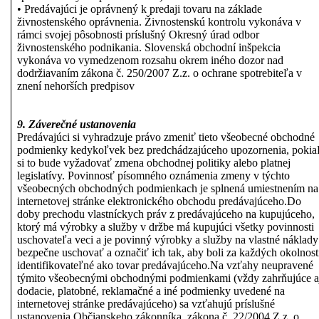
• Predávajúci je oprávnený k predaji tovaru na základe
živnostenského oprávnenia. Živnostenskú kontrolu vykonáva v
rámci svojej pôsobnosti príslušný Okresný úrad odbor
živnostenského podnikania. Slovenská obchodní inšpekcia
vykonáva vo vymedzenom rozsahu okrem iného dozor nad
dodržiavaním zákona č. 250/2007 Z.z. o ochrane spotrebiteľa v
znení nehorších predpisov
9. Záverečné ustanovenia
Predávajúci si vyhradzuje právo zmeniť tieto všeobecné obchodné
podmienky kedykoľvek bez predchádzajúceho upozornenia, pokia
si to bude vyžadovať zmena obchodnej politiky alebo platnej
legislatívy. Povinnosť písomného oznámenia zmeny v týchto
všeobecných obchodných podmienkach je splnená umiestnením na
internetovej stránke elektronického obchodu predávajúceho.Do
doby prechodu vlastníckych práv z predávajúceho na kupujúceho,
ktorý má výrobky a služby v držbe má kupujúci všetky povinnosti
uschovateľa veci a je povinný výrobky a služby na vlastné náklady
bezpečne uschovať a označiť ich tak, aby boli za každých okolnost
identifikovateľné ako tovar predávajúceho.Na vzťahy neupravené
týmito všeobecnými obchodnými podmienkami (vždy zahrňujúce a
dodacie, platobné, reklamačné a iné podmienky uvedené na
internetovej stránke predávajúceho) sa vzťahujú príslušné
ustanovenia Občianskeho zákonníka, zákona č. 22/2004 Z.z. o