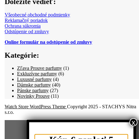
Dôležite vedieť:
Všeobecné obchodné podmienky
Reklamačný poriadok
Ochrana súkromia
Odstúpenie od zmluvy
Online formulár na odstúpenie od zmluvy
Kategórie:
1
Zľava Prouve parfumy
1
6
produkt
Exkluzívne parfumy
6
4
produktov
Luxusné parfumy
4
produkty
40
Dámske parfumy
40
27
produktov
Pánske parfumy
27
produktov
11
Novinky Prouve
11
produktov
Watch Store WordPress Theme
Copyright 2025 - STACHYS Nitra
s.r.o.
x
Scroll
Up