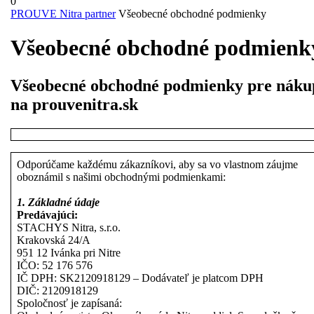
Login
Shopping
0
/
Cart
PROUVE Nitra partner
Všeobecné obchodné podmienky
Register
Všeobecné obchodné podmienk
Všeobecné obchodné podmienky pre náku
na prouvenitra.sk
Odporúčame každému zákazníkovi, aby sa vo vlastnom záujme
oboznámil s našimi obchodnými podmienkami:
1. Základné údaje
Predávajúci:
STACHYS Nitra, s.r.o.
Krakovská 24/A
951 12 Ivánka pri Nitre
IČO: 52 176 576
IČ DPH: SK2120918129 – Dodávateľ je platcom DPH
DIČ: 2120918129
Spoločnosť je zapísaná: