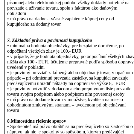
písomnej alebo elektronickej podobe všetky doklady potrebné na
prevzatie a užívanie tovaru, spolu s faktúrou ako daňovým
dokladom
• má právo na riadne a včasné zaplatenie kúpnej ceny od
kupujúceho za dodaný tovar
7. Základné práva a povinnosti kupujúceho
•
minimálna hodnota objednávky, pre bezplatné doručenie, po
odpočítaní všetkých zliav je 100,- EUR
• v prípade, že je hodnota objednávky, po odpočítaní všetkých zliav
nižšia ako 100,- EUR, účtujeme prepravné podľa spôsobu dopravy
uvedenú v pokladni
• je povinný prevziať zakúpený alebo objednaný tovar, v opačnom
prípade – pri odmietnutí prevzatia zásielky, sa kupujúci zaväzuje
predávajúcemu uhradiť náklady na dopravu vo výške 8,- EUR
• je povinný potvrdiť v dodacom alebo prepravnom liste prevzatie
tovaru svojím podpisom alebo podpisom ním poverenej osoby
• má právo na dodanie tovaru v množstve, kvalite a na miesto
dohodnutom zmluvnými stranami – uvedenom pri objednávaní
tovaru
8.Mimosúdne riešenie sporov
• Spotrebiteľ má právo obrátiť sa na predávajúceho so žiadosťou o
nápravu, ak nie je spokojný so spôsobom, ktorým predávajúci