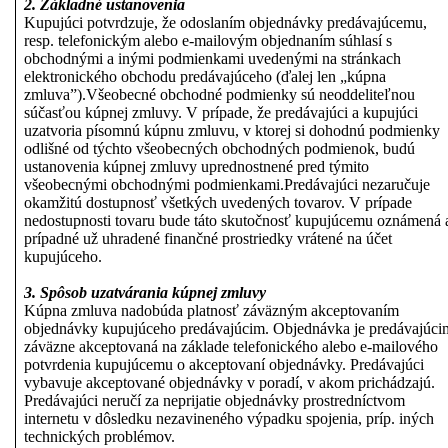
2. Základné ustanovenia
Kupujúci potvrdzuje, že odoslaním objednávky predávajúcemu,
resp. telefonickým alebo e-mailovým objednaním súhlasí s
obchodnými a inými podmienkami uvedenými na stránkach
elektronického obchodu predávajúceho (ďalej len „kúpna
zmluva”).Všeobecné obchodné podmienky sú neoddeliteľnou
súčasťou kúpnej zmluvy. V prípade, že predávajúci a kupujúci
uzatvoria písomnú kúpnu zmluvu, v ktorej si dohodnú podmienky
odlišné od týchto všeobecných obchodných podmienok, budú
ustanovenia kúpnej zmluvy uprednostnené pred týmito
všeobecnými obchodnými podmienkami.Predávajúci nezaručuje
okamžitú dostupnosť všetkých uvedených tovarov. V prípade
nedostupnosti tovaru bude táto skutočnosť kupujúcemu oznámená 
prípadné už uhradené finančné prostriedky vrátené na účet
kupujúceho.
3. Spôsob uzatvárania kúpnej zmluvy
Kúpna zmluva nadobúda platnosť záväzným akceptovaním
objednávky kupujúceho predávajúcim. Objednávka je predávajúci
záväzne akceptovaná na základe telefonického alebo e-mailového
potvrdenia kupujúcemu o akceptovaní objednávky. Predávajúci
vybavuje akceptované objednávky v poradí, v akom prichádzajú.
Predávajúci neručí za neprijatie objednávky prostredníctvom
internetu v dôsledku nezavineného výpadku spojenia, príp. iných
technických problémov.