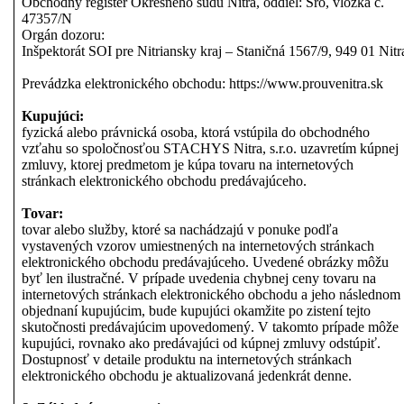
Obchodný register Okresného súdu Nitra, oddiel: Sro, vložka č.
47357/N
Orgán dozoru:
Inšpektorát SOI pre Nitriansky kraj – Staničná 1567/9, 949 01 Nitr
Prevádzka elektronického obchodu: https://www.prouvenitra.sk
Kupujúci:
fyzická alebo právnická osoba, ktorá vstúpila do obchodného
vzťahu so spoločnosťou STACHYS Nitra, s.r.o. uzavretím kúpnej
zmluvy, ktorej predmetom je kúpa tovaru na internetových
stránkach elektronického obchodu predávajúceho.
Tovar:
tovar alebo služby, ktoré sa nachádzajú v ponuke podľa
vystavených vzorov umiestnených na internetových stránkach
elektronického obchodu predávajúceho. Uvedené obrázky môžu
byť len ilustračné. V prípade uvedenia chybnej ceny tovaru na
internetových stránkach elektronického obchodu a jeho následnom
objednaní kupujúcim, bude kupujúci okamžite po zistení tejto
skutočnosti predávajúcim upovedomený. V takomto prípade môže
kupujúci, rovnako ako predávajúci od kúpnej zmluvy odstúpiť.
Dostupnosť v detaile produktu na internetových stránkach
elektronického obchodu je aktualizovaná jedenkrát denne.