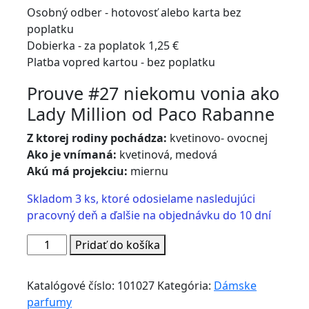
Osobný odber - hotovosť alebo karta bez
poplatku
Dobierka - za poplatok 1,25 €
Platba vopred kartou - bez poplatku
Prouve #27 niekomu vonia ako
Lady Million od Paco Rabanne
Z ktorej rodiny pochádza:
kvetinovo- ovocnej
Ako je vnímaná:
kvetinová, medová
Akú má projekciu:
miernu
Skladom 3 ks, ktoré odosielame nasledujúci
pracovný deň a ďalšie na objednávku do 10 dní
množstvo
Pridať do košíka
Prouve
27
Katalógové číslo:
101027
Kategória:
Dámske
-
parfumy
50ml