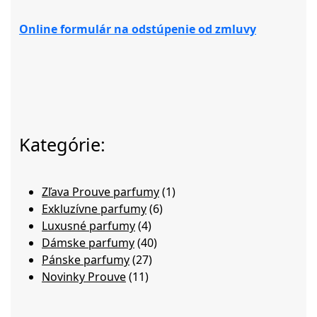
Online formulár na odstúpenie od zmluvy
Kategórie:
1
Zľava Prouve parfumy
1
6
produkt
Exkluzívne parfumy
6
4
produktov
Luxusné parfumy
4
produkty
40
Dámske parfumy
40
27
produktov
Pánske parfumy
27
11
produktov
Novinky Prouve
11
produktov