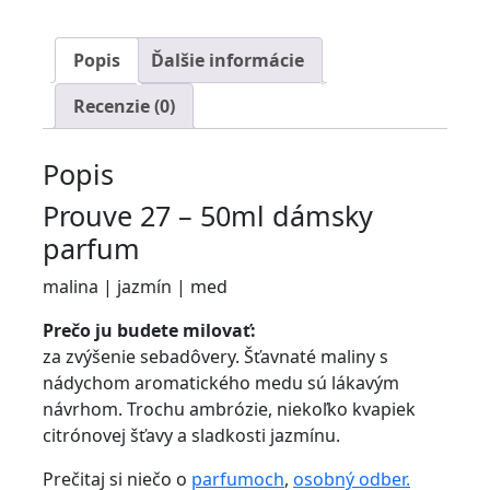
-
vonia
Popis
Ďalšie informácie
ako
Lady
Recenzie (0)
Million
?
Popis
Prouve 27 – 50ml dámsky
parfum
malina | jazmín | med
Prečo ju budete milovať:
za zvýšenie sebadôvery. Šťavnaté maliny s
nádychom aromatického medu sú lákavým
návrhom. Trochu ambrózie, niekoľko kvapiek
citrónovej šťavy a sladkosti jazmínu.
Prečitaj si niečo o
parfumoch
,
osobný odber.