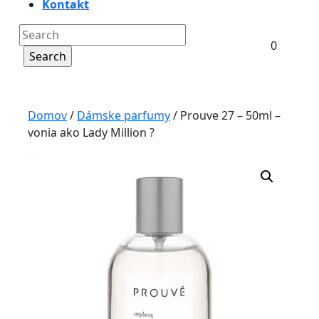
Kontakt
Close
Search
Shoppin
0
Button
for:
Login
Cart
/
Register
Domov
/
Dámske parfumy
/ Prouve 27 – 50ml –
vonia ako Lady Million ?