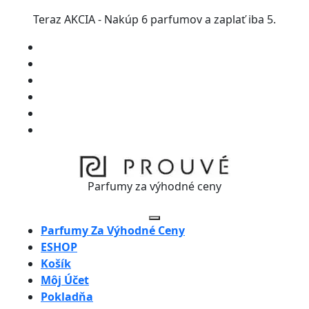
Skip
Teraz AKCIA - Nakúp 6 parfumov a zaplať iba 5.
to
content
Skip
to
content
Parfumy za výhodné ceny
Open
Parfumy Za Výhodné Ceny
Button
ESHOP
Košík
Môj Účet
Pokladňa