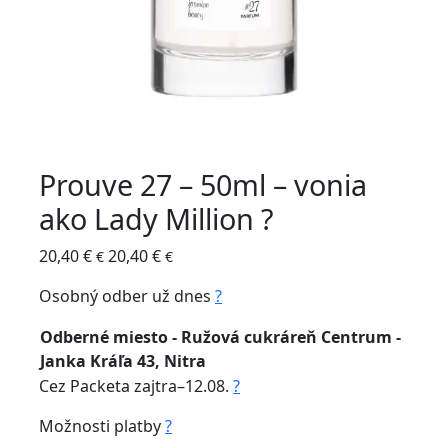
Prouve 27 – 50ml – vonia
ako Lady Million ?
20,40
€
20,40
€
€
€
Osobný odber už
dnes
?
Odberné miesto - Ružová cukráreň Centrum -
Janka Kráľa 43, Nitra
Cez Packeta
zajtra–12.08.
?
Možnosti platby
?